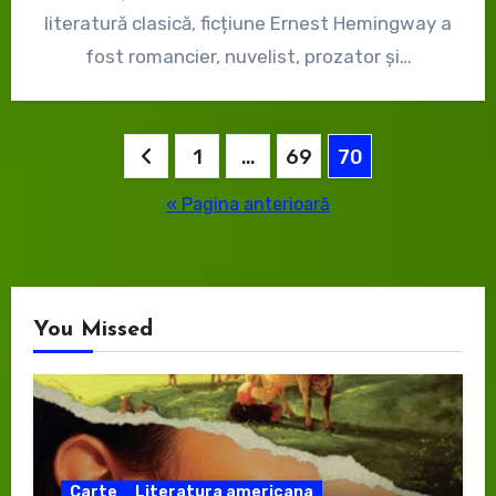
literatură clasică, ficțiune Ernest Hemingway a
fost romancier, nuvelist, prozator și…
Paginație
1
…
69
70
articole
« Pagina anterioară
You Missed
Carte
Literatura americana