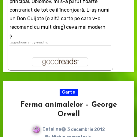
principal, Oblomov, mi s-a părut foarte
contrariat de tot ce îl înconjoară. L-aş numi
un Don Quijote (o altă carte pe care v-o
recomand cu mult drag) ceva mai modern
ș...
tagged: currently-reading
Carte
Ferma animalelor – George
Orwell
Catalina
3 decembrie 2012