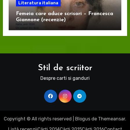
Literatura italiana
Femeia care aduce scrisori – Francesca
Giannone (recenzie)
Stil de scriitor
Despre carti si ganduri
Copyright © All rights reserved
|
Blogus
de
Themeansar
.
Listă recenzii
Cărți 2014
Cărți 2015
Cărți 2016
Contact