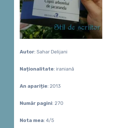
Autor
: Sahar Delijani
Naționalitate
: iraniană
An apariție
: 2013
Număr pagini
: 270
Nota mea
: 4/5