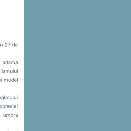
în 27 de
n prisma
lismului
ui model
egimului
expresiei
la umbra