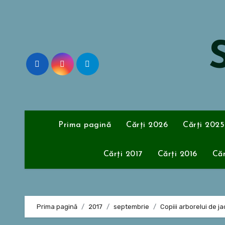
Sari
la
conținut
S
Prima pagină
Cărți 2026
Cărți 2025
Cărți 2017
Cărți 2016
Căr
Prima pagină
2017
septembrie
Copiii arborelui de j