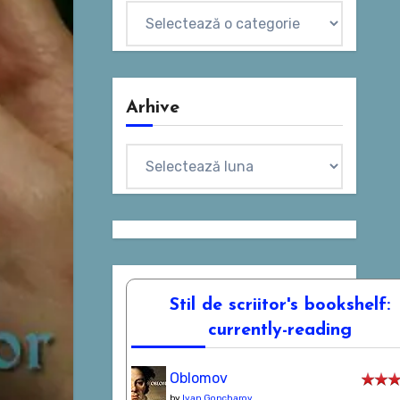
Categorii
Arhive
Arhive
Stil de scriitor's bookshelf:
currently-reading
Oblomov
by
Ivan Goncharov