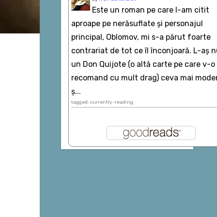
Este un roman pe care l-am citit
aproape pe nerăsuflate şi personajul
principal, Oblomov, mi s-a părut foarte
contrariat de tot ce îl înconjoară. L-aş 
un Don Quijote (o altă carte pe care v-o
recomand cu mult drag) ceva mai mode
ș...
tagged: currently-reading