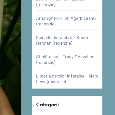
(recenzie)
Arhanghelii – Ion Agârbiceanu
(recenzie)
Femeile din umbră – Kristin
Hannah (recenzie)
Sticlăreasa – Tracy Chevalier
(recenzie)
Librăria cărților interzise – Marc
Levy (recenzie)
Categorii