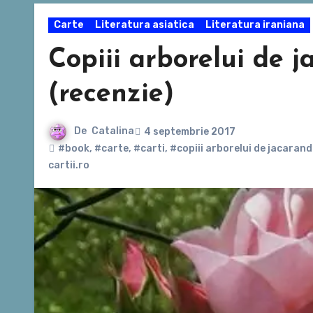
Carte
Literatura asiatica
Literatura iraniana
Copiii arborelui de 
(recenzie)
De
Catalina
4 septembrie 2017
#book
,
#carte
,
#carti
,
#copiii arborelui de jacaran
cartii.ro