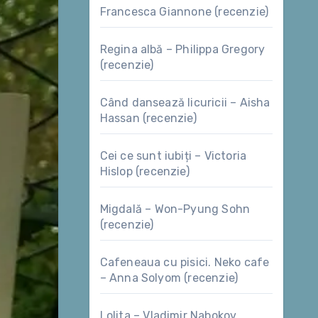
Francesca Giannone (recenzie)
Regina albă – Philippa Gregory
(recenzie)
Când dansează licuricii – Aisha
Hassan (recenzie)
Cei ce sunt iubiți – Victoria
Hislop (recenzie)
Migdală – Won-Pyung Sohn
(recenzie)
Cafeneaua cu pisici. Neko cafe
– Anna Solyom (recenzie)
Lolita – Vladimir Nabokov