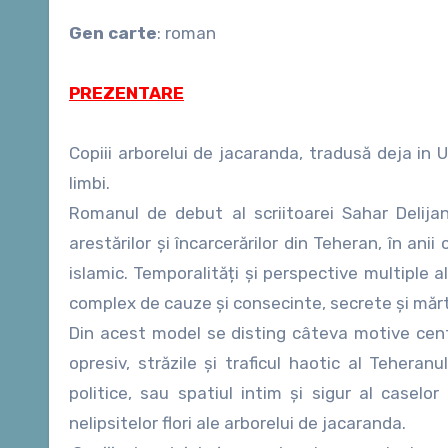
Gen carte
: roman
PREZENTARE
Copiii arborelui de jacaranda, tradusă deja in U
limbi.
Romanul de debut al scriitoarei Sahar Delijan
arestărilor şi încarcerărilor din Teheran, în ani
islamic. Temporalități şi perspective multiple a
complex de cauze şi consecinte, secrete şi mărtur
Din acest model se disting câteva motive centra
opresiv, străzile şi traficul haotic al Teheranulu
politice, sau spatiul intim şi sigur al caselo
nelipsitelor flori ale arborelui de jacaranda.