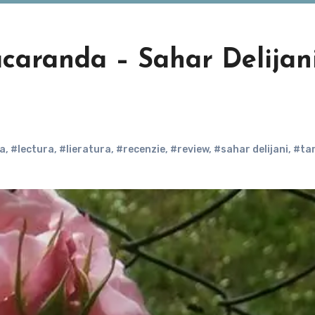
jacaranda – Sahar Delijan
da
,
#lectura
,
#lieratura
,
#recenzie
,
#review
,
#sahar delijani
,
#ta