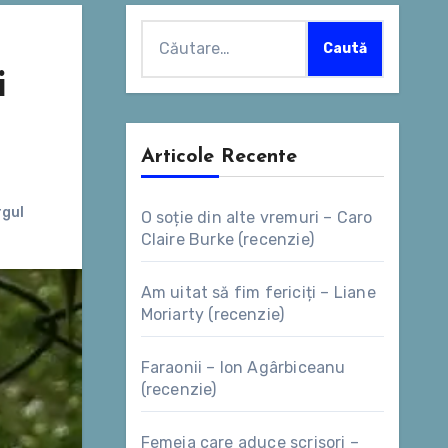
Caută
după:
i
Articole Recente
rgul
O soție din alte vremuri – Caro
Claire Burke (recenzie)
Am uitat să fim fericiți – Liane
Moriarty (recenzie)
Faraonii – Ion Agârbiceanu
(recenzie)
Femeia care aduce scrisori –