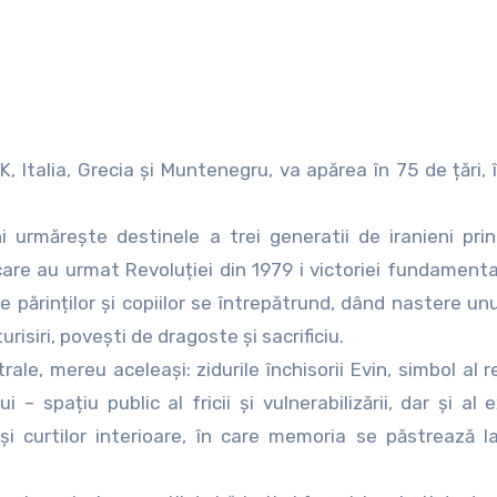
K, Italia, Grecia şi Muntenegru, va apărea în 75 de țări, 
i urmăreşte destinele a trei generatii de iranieni pri
i care au urmat Revoluției din 1979 i victoriei fundamenta
le părinților şi copiilor se întrepătrund, dând nastere un
isiri, poveşti de dragoste şi sacrificiu.
le, mereu aceleaşi: zidurile închisorii Evin, simbol al r
i – spațiu public al fricii şi vulnerabilizării, dar şi al 
r şi curtilor interioare, în care memoria se păstrează 