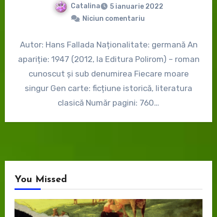
Catalina
5 ianuarie 2022
Niciun comentariu
Autor: Hans Fallada Naționalitate: germană An
apariție: 1947 (2012, la Editura Polirom) – roman
cunoscut și sub denumirea Fiecare moare
singur Gen carte: ficțiune istorică, literatura
clasică Număr pagini: 760…
You Missed