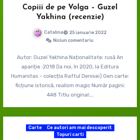
Copiii de pe Volga – Guzel
Yakhina (recenzie)
Catalina
25 ianuarie 2022
Niciun comentariu
Autor: Guzel Yakhina Naționalitate: rusă An
apariție :2018 (la noi, în 2020, la Editura
Humanitas – colecțIa Raftul Denisei) Gen carte:
ficțiune istorică, realism magic Număr pagini:
448 Titlu original:…
Carte
Ce autori am mai descoperit
Topuri carti