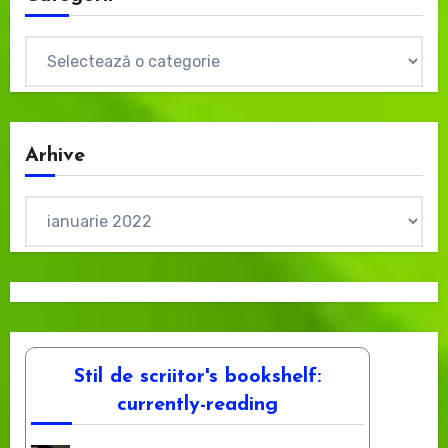
Categorii
Arhive
Arhive
Stil de scriitor's bookshelf:
currently-reading