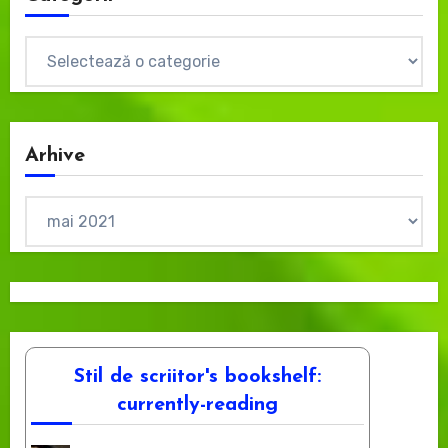
Categorii
Arhive
Arhive
Stil de scriitor's bookshelf:
currently-reading