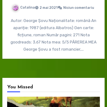
Catalina
2 mai 2021
Niciun comentariu
Autor: George Șovu Naționalitate: română An
apariție: 1987 (editura Albatros) Gen carte:
ficțiune, roman Număr pagini: 271 Nota
goodreads: 3.67 Nota mea: 5/5 PĂREREA MEA
George Șovu a fost romancier,…
You Missed