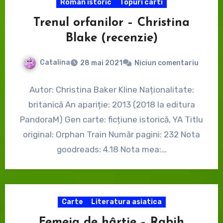
Roman istoric
Topuri carti
Trenul orfanilor – Christina
Blake (recenzie)
Catalina
28 mai 2021
Niciun comentariu
Autor: Christina Baker Kline Naționalitate:
britanică An apariție: 2013 (2018 la editura
PandoraM) Gen carte: ficțiune istorică, YA Titlu
original: Orphan Train Număr pagini: 232 Nota
goodreads: 4.18 Nota mea:…
Carte
Literatura asiatica
Femeia de hârtie – Rabih