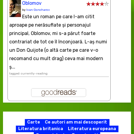
Oblomov
by
Ivan Goncharov
Este un roman pe care l-am citit
aproape pe nerăsuflate şi personajul
principal, Oblomov, mi s-a părut foarte
contrariat de tot ce îl înconjoară. L-aş numi
un Don Quijote (o altă carte pe care v-o
recomand cu mult drag) ceva mai modern
ș...
tagged: currently-reading
Carte
Ce autori am mai descoperit
Literatura britanica
Literatura europeana